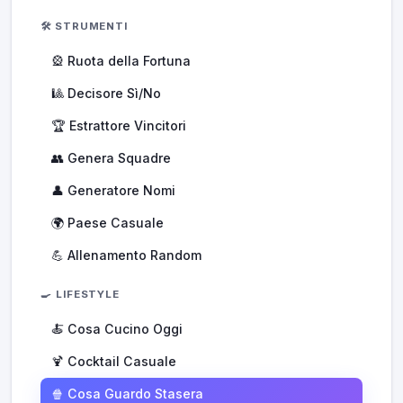
🛠️ STRUMENTI
🎡 Ruota della Fortuna
🎱 Decisore Sì/No
🏆 Estrattore Vincitori
👥 Genera Squadre
👤 Generatore Nomi
🌍 Paese Casuale
💪 Allenamento Random
🍳 LIFESTYLE
🍝 Cosa Cucino Oggi
🍹 Cocktail Casuale
🍿 Cosa Guardo Stasera