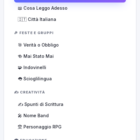
📖 Cosa Leggo Adesso
🇮🇹 Città Italiana
🎉 FESTE E GRUPPI
🎯 Verità o Obbligo
🍻 Mai Stato Mai
🧩 Indovinelli
👅 Scioglilingua
✍️ CREATIVITÀ
✍️ Spunti di Scrittura
🎤 Nome Band
🧝 Personaggio RPG