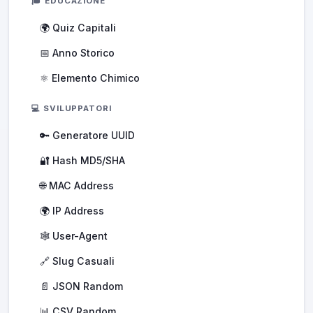
🎓 EDUCAZIONE
🌍 Quiz Capitali
📅 Anno Storico
⚛️ Elemento Chimico
💻 SVILUPPATORI
🔑 Generatore UUID
🔐 Hash MD5/SHA
🌐 MAC Address
🌍 IP Address
🕸️ User-Agent
🔗 Slug Casuali
📄 JSON Random
📊 CSV Random