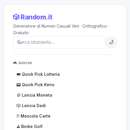
🎲 Random.it
Generatore di Numeri Casuali Veri · Crittografico ·
Gratuito
🌙
🎮 GIOCHI
🎟️ Quick Pick Lotteria
🎰 Quick Pick Keno
🪙 Lancia Moneta
🎲 Lancia Dadi
🃏 Mescola Carte
⛳ Birdie Golf