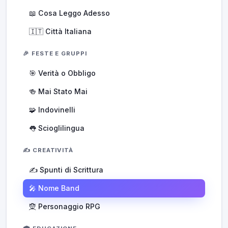
📖 Cosa Leggo Adesso
🇮🇹 Città Italiana
🎉 FESTE E GRUPPI
🎯 Verità o Obbligo
🍻 Mai Stato Mai
🧩 Indovinelli
👅 Scioglilingua
✍️ CREATIVITÀ
✍️ Spunti di Scrittura
🎤 Nome Band
🧝 Personaggio RPG