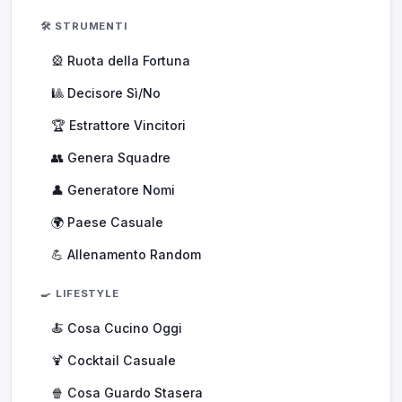
🛠️ STRUMENTI
🎡 Ruota della Fortuna
🎱 Decisore Sì/No
🏆 Estrattore Vincitori
👥 Genera Squadre
👤 Generatore Nomi
🌍 Paese Casuale
💪 Allenamento Random
🍳 LIFESTYLE
🍝 Cosa Cucino Oggi
🍹 Cocktail Casuale
🍿 Cosa Guardo Stasera