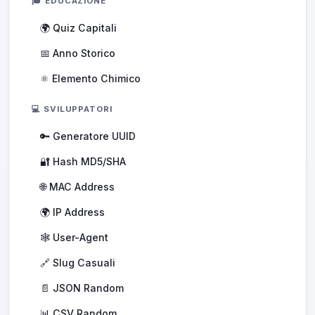
🎓 EDUCAZIONE
🌍 Quiz Capitali
📅 Anno Storico
⚛️ Elemento Chimico
💻 SVILUPPATORI
🔑 Generatore UUID
🔐 Hash MD5/SHA
🌐 MAC Address
🌍 IP Address
🕸️ User-Agent
🔗 Slug Casuali
📄 JSON Random
📊 CSV Random