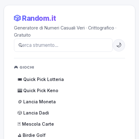
🎲 Random.it
Generatore di Numeri Casuali Veri · Crittografico ·
Gratuito
🌙
🎮 GIOCHI
🎟️ Quick Pick Lotteria
🎰 Quick Pick Keno
🪙 Lancia Moneta
🎲 Lancia Dadi
🃏 Mescola Carte
⛳ Birdie Golf