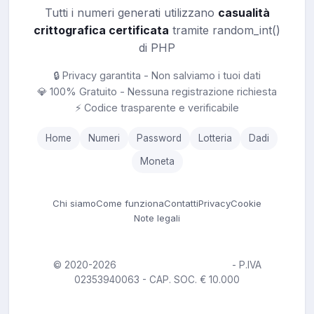
Tutti i numeri generati utilizzano
casualità
crittografica certificata
tramite random_int()
di PHP
🔒 Privacy garantita - Non salviamo i tuoi dati
💎 100% Gratuito - Nessuna registrazione richiesta
⚡ Codice trasparente e verificabile
Home
Numeri
Password
Lotteria
Dadi
Moneta
Chi siamo
Come funziona
Contatti
Privacy
Cookie
Note legali
© 2020-2026
ALGORITHMEDIA S.R.L.
- P.IVA
02353940063 - CAP. SOC. € 10.000