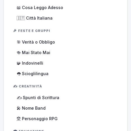
📖 Cosa Leggo Adesso
🇮🇹 Città Italiana
🎉 FESTE E GRUPPI
🎯 Verità o Obbligo
🍻 Mai Stato Mai
🧩 Indovinelli
👅 Scioglilingua
✍️ CREATIVITÀ
✍️ Spunti di Scrittura
🎤 Nome Band
🧝 Personaggio RPG