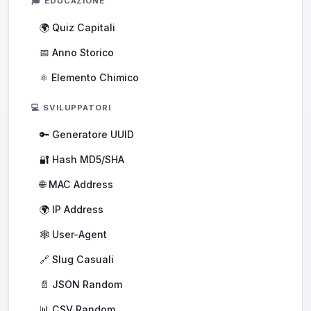
🎓 EDUCAZIONE
🌍 Quiz Capitali
📅 Anno Storico
⚛️ Elemento Chimico
💻 SVILUPPATORI
🔑 Generatore UUID
🔐 Hash MD5/SHA
🌐 MAC Address
🌍 IP Address
🕸️ User-Agent
🔗 Slug Casuali
📄 JSON Random
📊 CSV Random