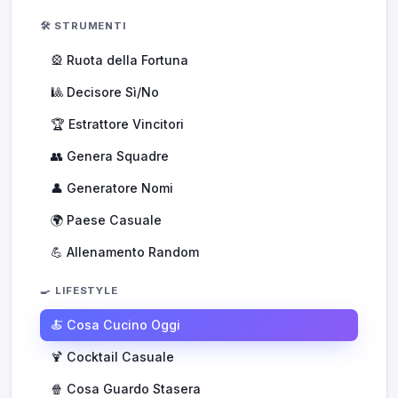
🛠️ STRUMENTI
🎡 Ruota della Fortuna
🎱 Decisore Sì/No
🏆 Estrattore Vincitori
👥 Genera Squadre
👤 Generatore Nomi
🌍 Paese Casuale
💪 Allenamento Random
🍳 LIFESTYLE
🍝 Cosa Cucino Oggi
🍹 Cocktail Casuale
🍿 Cosa Guardo Stasera