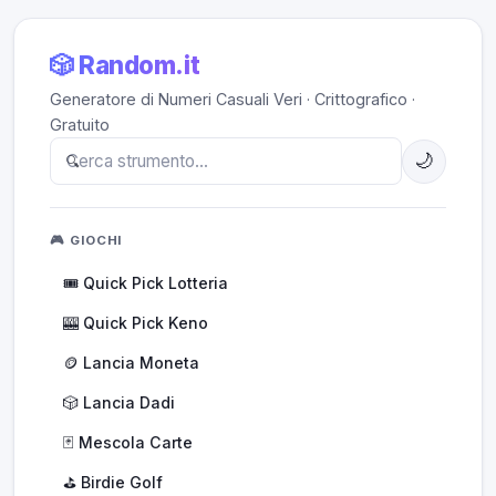
🎲 Random.it
Generatore di Numeri Casuali Veri · Crittografico ·
Gratuito
🌙
🎮 GIOCHI
🎟️ Quick Pick Lotteria
🎰 Quick Pick Keno
🪙 Lancia Moneta
🎲 Lancia Dadi
🃏 Mescola Carte
⛳ Birdie Golf