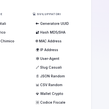
NE
💻 SVILUPPATORI
tali
🔑 Generatore UUID
rico
🔐 Hash MD5/SHA
 Chimico
🌐 MAC Address
🌍 IP Address
🕸️ User-Agent
🔗 Slug Casuali
📄 JSON Random
📊 CSV Random
💎 Wallet Crypto
🆔 Codice Fiscale