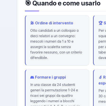
🎯 Quando e come usarlo
🎤 Ordine di intervento
🏆 
Otto candidati a un colloquio o
Per 
dieci relatori a un convegno:
squa
mescoli i numeri da 1 a 10 e
perm
assegni la scaletta senza
per 
favorire nessuno, con un criterio
tabe
difendibile.
davan
👥 Formare i gruppi
🔬 
esp
In una classe da 24 studenti
generi la permutazione 1-24 e
Per 
ricavi sei gruppi da quattro
30 c
leggendo i numeri a blocchi
mesco