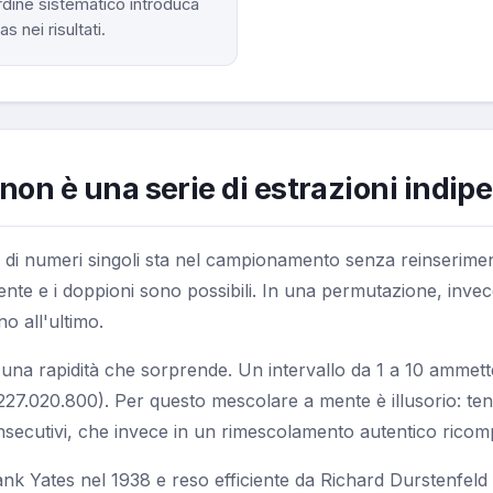
rdine sistematico introduca
as nei risultati.
on è una serie di estrazioni indip
re di numeri singoli sta nel campionamento senza reinserim
ndente e i doppioni sono possibili. In una permutazione, inv
o all'ultimo.
una rapidità che sorprende. Un intervallo da 1 a 10 ammette 
 6.227.020.800). Per questo mescolare a mente è illusorio: t
ecutivi, che invece in un rimescolamento autentico ricomp
nk Yates nel 1938 e reso efficiente da Richard Durstenfeld n