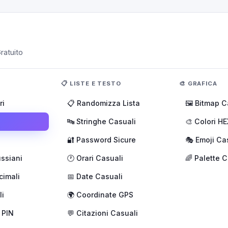
ratuito
📋 LISTE E TESTO
🎨 GRAFICA
ri
📋 Randomizza Lista
🖼️ Bitmap C
🔤 Stringhe Casuali
🎨 Colori HE
🔐 Password Sicure
🎭 Emoji Ca
ssiani
🕐 Orari Casuali
🌈 Palette C
cimali
📅 Date Casuali
li
🌍 Coordinate GPS
 PIN
💬 Citazioni Casuali