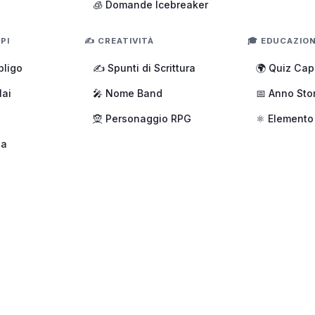
🧊 Domande Icebreaker
PI
✍️ CREATIVITÀ
🎓 EDUCAZIO
bligo
✍️ Spunti di Scrittura
🌍 Quiz Capi
Mai
🎤 Nome Band
📅 Anno Sto
🧝 Personaggio RPG
⚛️ Elemento
ua