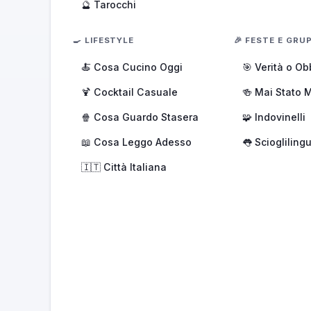
🔮 Tarocchi
🍳 LIFESTYLE
🎉 FESTE E GRUP
🍝 Cosa Cucino Oggi
🎯 Verità o Ob
🍹 Cocktail Casuale
🍻 Mai Stato 
🍿 Cosa Guardo Stasera
🧩 Indovinelli
📖 Cosa Leggo Adesso
👅 Sciogliling
🇮🇹 Città Italiana