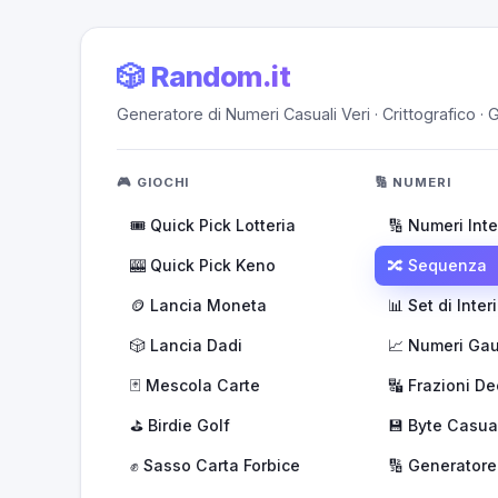
🎲 Random.it
Generatore di Numeri Casuali Veri · Crittografico · G
🎮 GIOCHI
🔢 NUMERI
🎟️ Quick Pick Lotteria
🔢 Numeri Inte
🎰 Quick Pick Keno
🔀 Sequenza
🪙 Lancia Moneta
📊 Set di Interi
🎲 Lancia Dadi
📈 Numeri Gau
🃏 Mescola Carte
🔣 Frazioni De
⛳ Birdie Golf
💾 Byte Casua
✊ Sasso Carta Forbice
🔢 Generatore