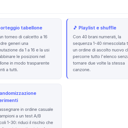
Sorteggio tabellone
🎵 Playlist e shuffle
un torneo di calcetto a 16
Con 40 brani numerati, la
dre generi una
sequenza 1-40 rimescolata t
utazione da 1 a 16 e la usi
un ordine di ascolto nuovo 
abbinare le posizioni nel
percorre tutto l'elenco senz
llone in modo trasparente
tornare due volte la stessa
ti a tutti.
canzone.
Randomizzazione
erimenti
assegnare in ordine casuale
ampioni a un test A/B
li 1-30: riduci il rischio che