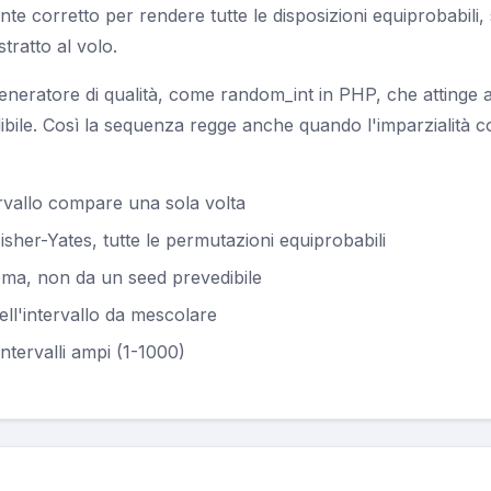
e corretto per rendere tutte le disposizioni equiprobabili, 
ratto al volo.
eneratore di qualità, come random_int in PHP, che attinge al
bile. Così la sequenza regge anche quando l'imparzialità c
ervallo compare una sola volta
her-Yates, tutte le permutazioni equiprobabili
tema, non da un seed prevedibile
ell'intervallo da mescolare
intervalli ampi (1-1000)