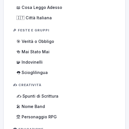
📖 Cosa Leggo Adesso
🇮🇹 Città Italiana
🎉 FESTE E GRUPPI
🎯 Verità o Obbligo
🍻 Mai Stato Mai
🧩 Indovinelli
👅 Scioglilingua
✍️ CREATIVITÀ
✍️ Spunti di Scrittura
🎤 Nome Band
🧝 Personaggio RPG