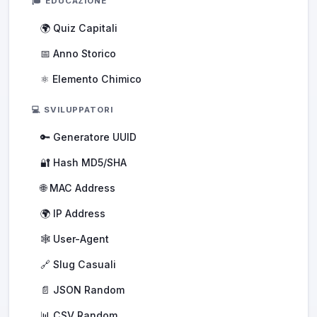
🎓 EDUCAZIONE
🌍 Quiz Capitali
📅 Anno Storico
⚛️ Elemento Chimico
💻 SVILUPPATORI
🔑 Generatore UUID
🔐 Hash MD5/SHA
🌐 MAC Address
🌍 IP Address
🕸️ User-Agent
🔗 Slug Casuali
📄 JSON Random
📊 CSV Random