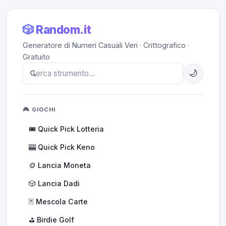
🎲 Random.it
Generatore di Numeri Casuali Veri · Crittografico ·
Gratuito
🌙
🎮 GIOCHI
🎟️ Quick Pick Lotteria
🎰 Quick Pick Keno
🪙 Lancia Moneta
🎲 Lancia Dadi
🃏 Mescola Carte
⛳ Birdie Golf