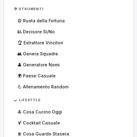
🛠️ STRUMENTI
🎡 Ruota della Fortuna
🎱 Decisore Sì/No
🏆 Estrattore Vincitori
👥 Genera Squadre
👤 Generatore Nomi
🌍 Paese Casuale
💪 Allenamento Random
🍳 LIFESTYLE
🍝 Cosa Cucino Oggi
🍹 Cocktail Casuale
🍿 Cosa Guardo Stasera