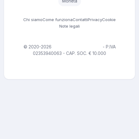
Moneta
Chi siamo
Come funziona
Contatti
Privacy
Cookie
Note legali
© 2020-2026
ALGORITHMEDIA S.R.L.
- P.IVA
02353940063 - CAP. SOC. € 10.000