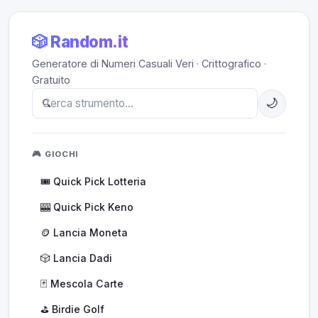
🎲 Random.it
Generatore di Numeri Casuali Veri · Crittografico ·
Gratuito
🌙
🎮 GIOCHI
🎟️ Quick Pick Lotteria
🎰 Quick Pick Keno
🪙 Lancia Moneta
🎲 Lancia Dadi
🃏 Mescola Carte
⛳ Birdie Golf