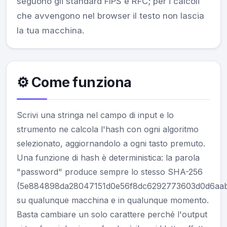
seguono gli standard FIPS e RFC; per i calcoli
che avvengono nel browser il testo non lascia
la tua macchina.
⚙️ Come funziona
Scrivi una stringa nel campo di input e lo
strumento ne calcola l'hash con ogni algoritmo
selezionato, aggiornandolo a ogni tasto premuto.
Una funzione di hash è deterministica: la parola
"password" produce sempre lo stesso SHA-256
(5e884898da28047151d0e56f8dc6292773603d0d6aabb
su qualunque macchina e in qualunque momento.
Basta cambiare un solo carattere perché l'output