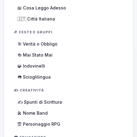
📖 Cosa Leggo Adesso
🇮🇹 Città Italiana
🎉 FESTE E GRUPPI
🎯 Verità o Obbligo
🍻 Mai Stato Mai
🧩 Indovinelli
👅 Scioglilingua
✍️ CREATIVITÀ
✍️ Spunti di Scrittura
🎤 Nome Band
🧝 Personaggio RPG