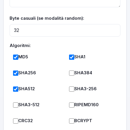
Byte casuali (se modalità random):
Algoritmi:
MD5
SHA1
SHA256
SHA384
SHA512
SHA3-256
SHA3-512
RIPEMD160
CRC32
BCRYPT