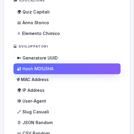
🎓 EDUCAZIONE
🌍 Quiz Capitali
📅 Anno Storico
⚛️ Elemento Chimico
💻 SVILUPPATORI
🔑 Generatore UUID
🔐 Hash MD5/SHA
🌐 MAC Address
🌍 IP Address
🕸️ User-Agent
🔗 Slug Casuali
📄 JSON Random
📊 CSV Random