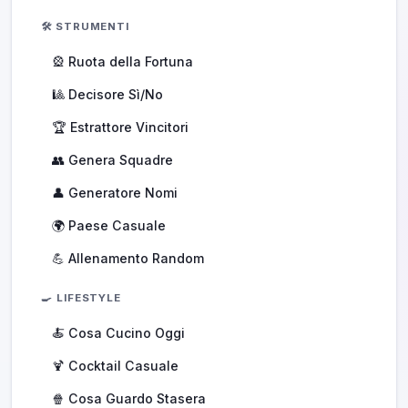
🛠️ STRUMENTI
🎡 Ruota della Fortuna
🎱 Decisore Sì/No
🏆 Estrattore Vincitori
👥 Genera Squadre
👤 Generatore Nomi
🌍 Paese Casuale
💪 Allenamento Random
🍳 LIFESTYLE
🍝 Cosa Cucino Oggi
🍹 Cocktail Casuale
🍿 Cosa Guardo Stasera