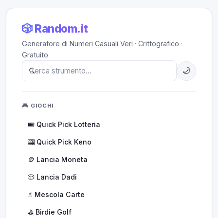
🎲 Random.it
Generatore di Numeri Casuali Veri · Crittografico ·
Gratuito
🌙
🎮 GIOCHI
🎟️ Quick Pick Lotteria
🎰 Quick Pick Keno
🪙 Lancia Moneta
🎲 Lancia Dadi
🃏 Mescola Carte
⛳ Birdie Golf