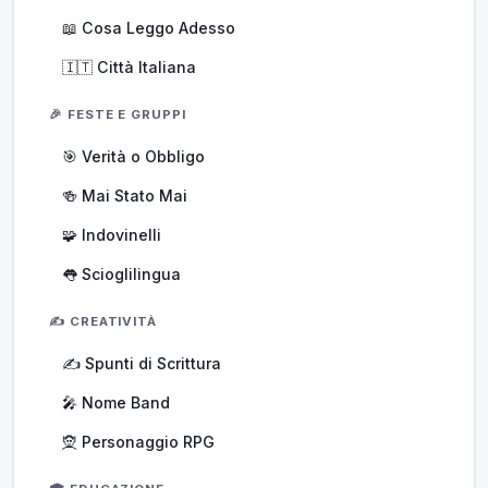
📖 Cosa Leggo Adesso
🇮🇹 Città Italiana
🎉 FESTE E GRUPPI
🎯 Verità o Obbligo
🍻 Mai Stato Mai
🧩 Indovinelli
👅 Scioglilingua
✍️ CREATIVITÀ
✍️ Spunti di Scrittura
🎤 Nome Band
🧝 Personaggio RPG