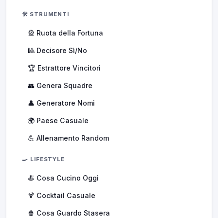
🛠️ STRUMENTI
🎡 Ruota della Fortuna
🎱 Decisore Sì/No
🏆 Estrattore Vincitori
👥 Genera Squadre
👤 Generatore Nomi
🌍 Paese Casuale
💪 Allenamento Random
🍳 LIFESTYLE
🍝 Cosa Cucino Oggi
🍹 Cocktail Casuale
🍿 Cosa Guardo Stasera