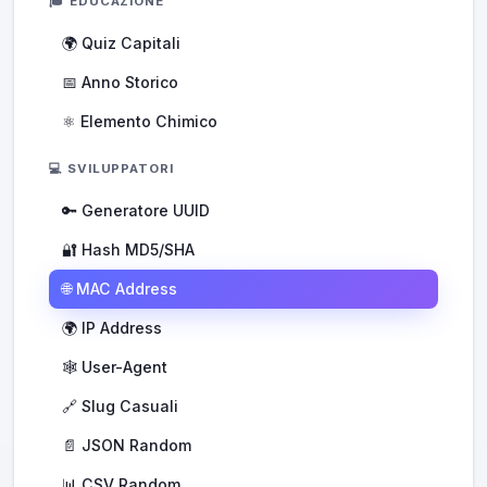
🎓 EDUCAZIONE
🌍 Quiz Capitali
📅 Anno Storico
⚛️ Elemento Chimico
💻 SVILUPPATORI
🔑 Generatore UUID
🔐 Hash MD5/SHA
🌐 MAC Address
🌍 IP Address
🕸️ User-Agent
🔗 Slug Casuali
📄 JSON Random
📊 CSV Random